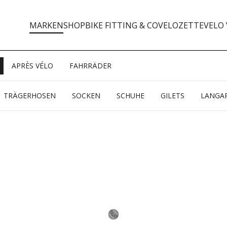
MARKEN
SHOP
BIKE FITTING & CO
VELOZETTE
VELO 
APRÈS VÉLO
FAHRRÄDER
TRÄGERHOSEN
SOCKEN
SCHUHE
GILETS
LANGAR