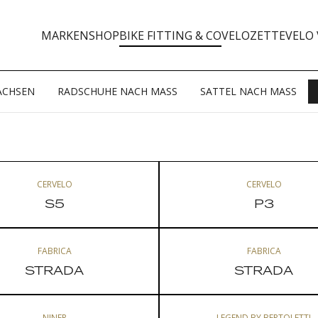
MARKEN
SHOP
BIKE FITTING & CO
VELOZETTE
VELO 
ACHSEN
RADSCHUHE NACH MASS
SATTEL NACH MASS
CERVELO
CERVELO
S5
P3
FABRICA
FABRICA
STRADA
STRADA
NINER
LEGEND BY BERTOLETTI