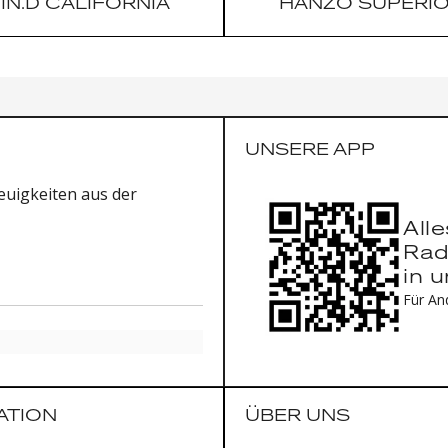
IN.D CALIFORNIA
HANZO SUPERI
UNSERE APP
uigkeiten aus der
All
Rad
in 
Für An
ATION
ÜBER UNS