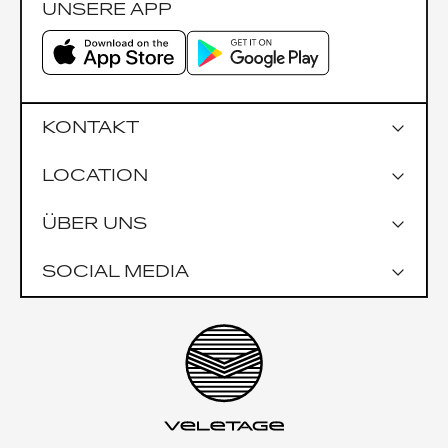
UNSERE APP
KONTAKT
LOCATION
Google Maps
ÜBER UNS
Parkmöglichkeiten
Garage Praterstrasse 1
SOCIAL MEDIA
Garage Uniqa Tower
Öffentlich
U1 Nestroyplatz
U4 Schwedenplatz
Impressionen