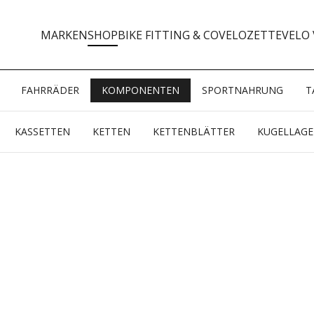
MARKEN
SHOP
BIKE FITTING & CO
VELOZETTE
VELO 
FAHRRÄDER
KOMPONENTEN
SPORTNAHRUNG
T
KASSETTEN
KETTEN
KETTENBLÄTTER
KUGELLAGE