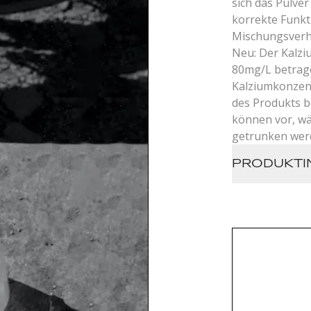
sich das Pulver
korrekte Funkt
Mischungsverhä
Neu: Der Kalzi
80mg/L betrag
Kalziumkonzen
des Produkts b
können vor, w
getrunken wer
PRODUKTI
Verpackun
Beutel (P
Zutaten: M
Natriumal
Salz Näh
(42g):
Energie: 1
Fett: 0g