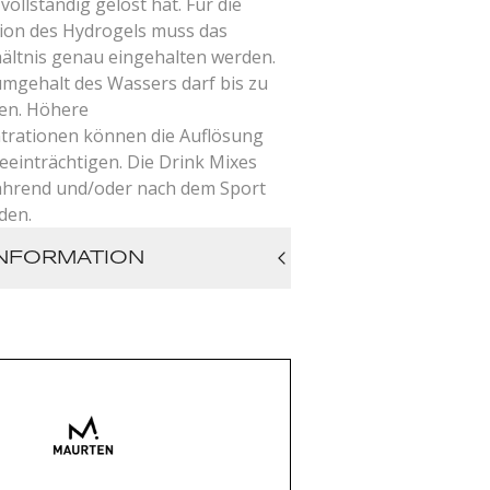
 vollständig gelöst hat. Für die
ion des Hydrogels muss das
ltnis genau eingehalten werden.
umgehalt des Wassers darf bis zu
en. Höhere
trationen können die Auflösung
eeinträchtigen. Die Drink Mixes
ährend und/oder nach dem Sport
den.
NFORMATION
gseinheit: eine Box enthält 18
ortionen)
altodextrin, Fruktose, Geliermittel,
ginat, Pektin, Natriumbicarbonat,
rwertangaben pro 100 g/Portion
595 kJ, 381 kcal/670 kJ, 160 kcal