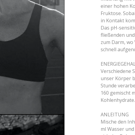
einer hohen Ko
Fruktose. Soba
in Kontakt komm
Das pH-sensiti
fließenden und
zum Darm, wo 
schnell aufge
ENERGIEGEHA
Verschiedene 
unser Körper 
Stunde verarbe
160 gemischt m
Kohlenhydrate.
ANLEITUNG
Mische den Inh
ml Wasser und s