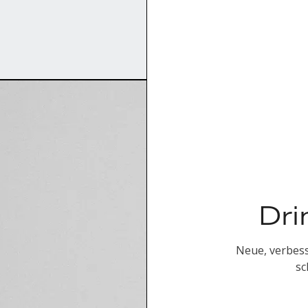
Dri
Neue, verbess
sc