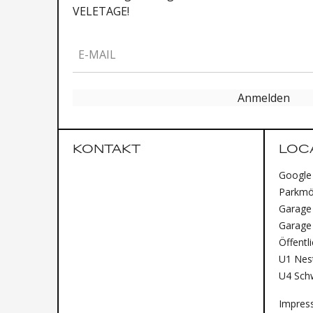
VELETAGE!
E-MAIL
Anmelden
KONTAKT
LOC
Google
Parkmög
Garage 
Garage
Öffentl
U1 Nest
U4 Sch
Impres