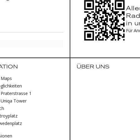
All
Rad
in 
Für An
ATION
ÜBER UNS
 Maps
lichkeiten
Praterstrasse 1
 Uniqa Tower
ich
royplatz
wedenplatz
sionen