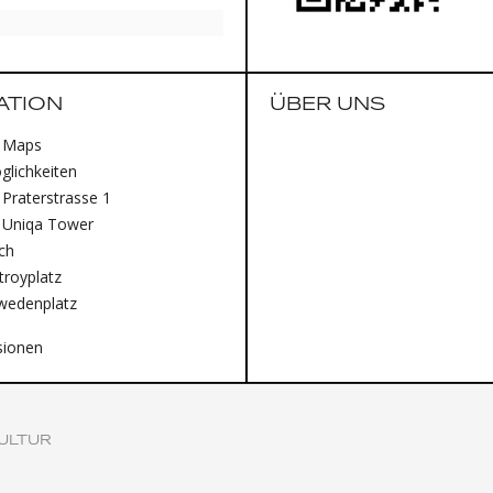
ATION
ÜBER UNS
 Maps
lichkeiten
Praterstrasse 1
 Uniqa Tower
ich
royplatz
wedenplatz
sionen
ULTUR