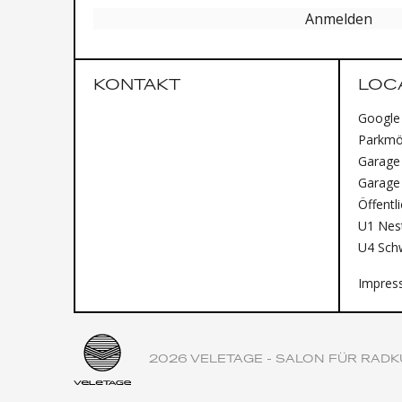
Anmelden
KONTAKT
LOC
Google
Parkmög
Garage 
Garage
Öffentl
U1 Nest
U4 Sch
Impres
2026 VELETAGE - SALON FÜR RADK