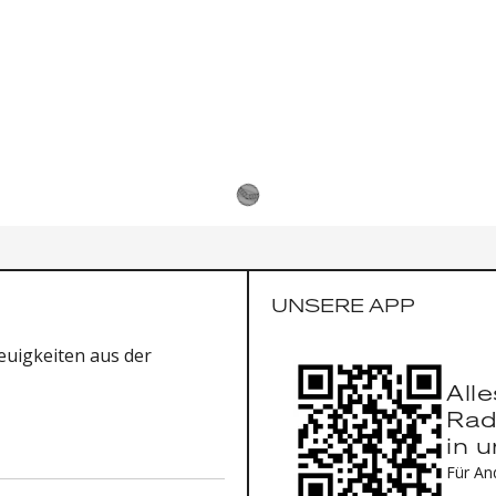
UNSERE APP
uigkeiten aus der
All
Rad
in 
Für An