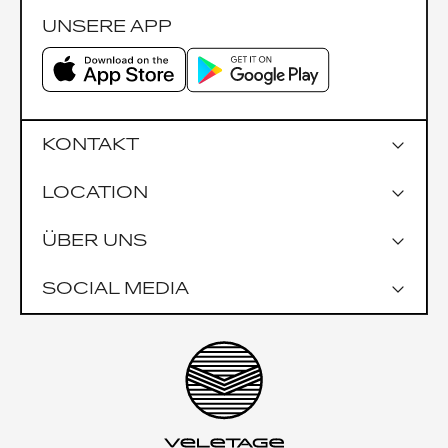
UNSERE APP
KONTAKT
LOCATION
Google Maps
ÜBER UNS
Parkmöglichkeiten
Garage Praterstrasse 1
SOCIAL MEDIA
Garage Uniqa Tower
Öffentlich
U1 Nestroyplatz
U4 Schwedenplatz
Impressionen