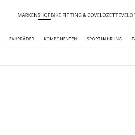
MARKEN
SHOP
BIKE FITTING & CO
VELOZETTE
VELO 
FAHRRÄDER
KOMPONENTEN
SPORTNAHRUNG
T