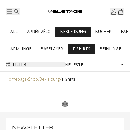
ALL
APRÈS VÉLO
BEKLEIDUNG
BÜCHER
FAH
ARMLINGE
BASELAYER
T-SHIRTS
BEINLINGE
FILTER
Homepage
Shop
Bekleidung
T-Shirts
NEWSLETTER