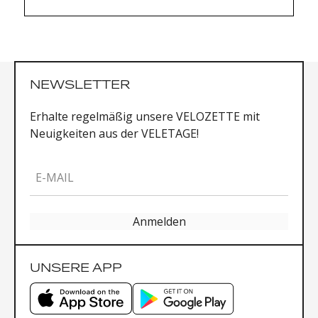
(DM), Thread Mount
Power meter: Yes
Power Meter Type: Spider, Spindle
Bottom Bracket Technology: n/a
NEWSLETTER
Erhalte regelmäßig unsere VELOZETTE mit
Neuigkeiten aus der VELETAGE!
E-MAIL
Anmelden
UNSERE APP