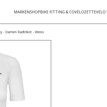
MARKEN
SHOP
BIKE FITTING & CO
VELOZETTE
VELO 
ey - Damen Radtrikot - Weiss