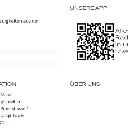
UNSERE APP
uigkeiten aus der
All
Rad
in 
Für An
ATION
ÜBER UNS
 Maps
lichkeiten
Praterstrasse 1
 Uniqa Tower
ich