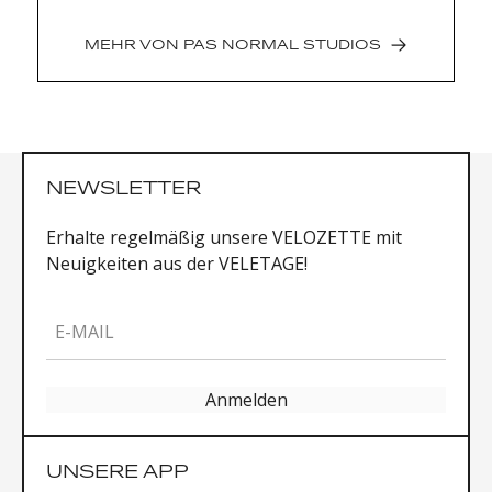
Seitentasche mit Reißverschluss und flacher
Naht
MEHR VON
PAS NORMAL STUDIOS
der feste Reißverschlußeinsatz macht es
einfacher, an deine wichtigen Sachen zu
kommen
einlagige aufgesetzte Innentasche
minimalistische, geschützte
NEWSLETTER
Reißverschlussenden
durchgehender YKK-Reißverschluss mit
Erhalte regelmäßig unsere VELOZETTE mit
halbautomatischem Schieber
Neuigkeiten aus der VELETAGE!
Material: 86 % Polyester, 14 % Elasthan
Gewicht (Größe M): 102 Gramm
E-MAIL
Anmelden
UNSERE APP