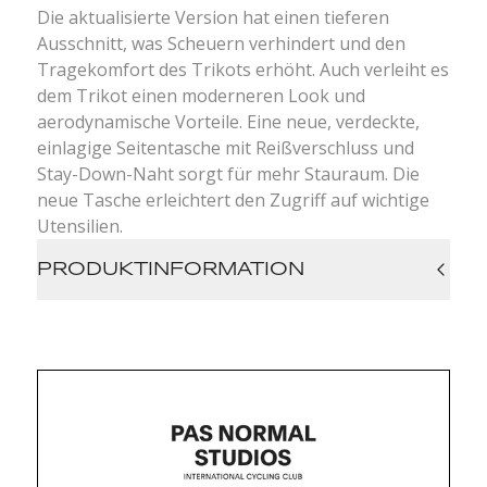
Die aktualisierte Version hat einen tieferen
Ausschnitt, was Scheuern verhindert und den
Tragekomfort des Trikots erhöht. Auch verleiht es
dem Trikot einen moderneren Look und
aerodynamische Vorteile. Eine neue, verdeckte,
einlagige Seitentasche mit Reißverschluss und
Stay-Down-Naht sorgt für mehr Stauraum. Die
neue Tasche erleichtert den Zugriff auf wichtige
Utensilien.
PRODUKTINFORMATION
aerodynamische Passform
leichtes Material
super atmungsaktiv
moderner, niedriger Kragen, der Scheuern
verhindert und den Komfort erhöht
durchgefärbte elastische Gripper an Taille
und Ärmeln