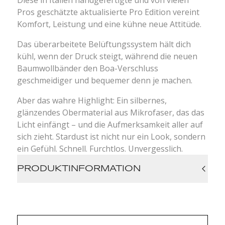
Diese in Italien handgefertigte und von vielen
Pros geschätzte aktualisierte Pro Edition vereint
Komfort, Leistung und eine kühne neue Attitüde.
Das überarbeitete Belüftungssystem hält dich
kühl, wenn der Druck steigt, während die neuen
Baumwollbänder den Boa-Verschluss
geschmeidiger und bequemer denn je machen.
Aber das wahre Highlight: Ein silbernes,
glänzendes Obermaterial aus Mikrofaser, das das
Licht einfängt – und die Aufmerksamkeit aller auf
sich zieht. Stardust ist nicht nur ein Look, sondern
ein Gefühl. Schnell. Furchtlos. Unvergesslich.
PRODUKTINFORMATION
192 g (Größe 43)
Sohlenstärke weniger als 2 mm
Monocoque-Carbon-Chassis. 3 Schrauben