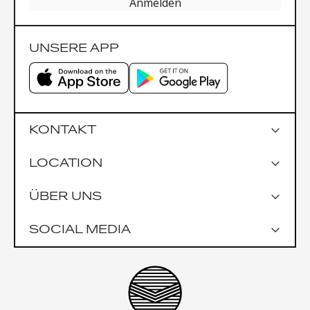
Anmelden
UNSERE APP
KONTAKT
LOCATION
Google Maps
ÜBER UNS
Parkmöglichkeiten
Garage Praterstrasse 1
SOCIAL MEDIA
Garage Uniqa Tower
Öffentlich
U1 Nestroyplatz
U4 Schwedenplatz