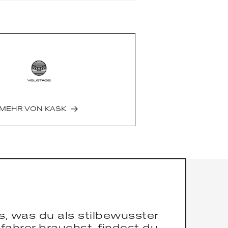
terung: Polyester
nmaterial: Kunstleder
rial: Matt
 CE / UKCA - EN 1078
230g
MEHR VON
KASK
es, was du als stilbewusster