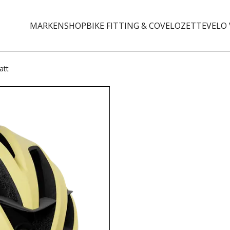
MARKEN
SHOP
BIKE FITTING & CO
VELOZETTE
VELO 
att