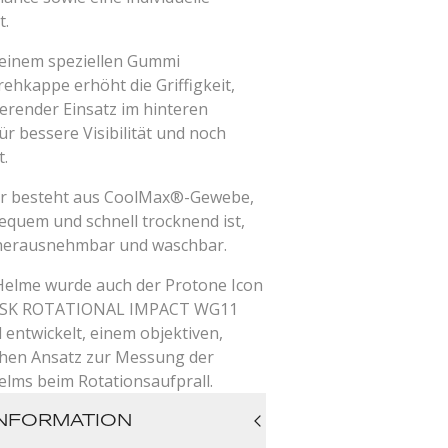
t.
 einem speziellen Gummi
ehkappe erhöht die Griffigkeit,
ierender Einsatz im hinteren
ür bessere Visibilität und noch
t.
er besteht aus CoolMax®-Gewebe,
bequem und schnell trocknend ist,
herausnehmbar und waschbar.
Helme wurde auch der Protone Icon
ASK ROTATIONAL IMPACT WG11
 entwickelt, einem objektiven,
chen Ansatz zur Messung der
elms beim Rotationsaufprall.
NFORMATION