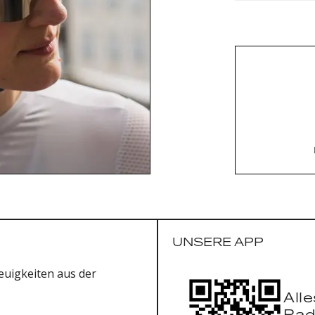
Innenpols
Kinnrieme
Außenmate
Standard:
Gewicht: 
UNSERE APP
uigkeiten aus der
All