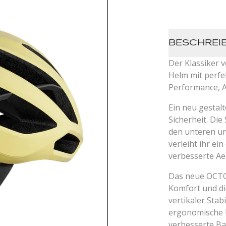
BESCHREI
Der Klassiker 
Helm mit perfe
Performance, A
Ein neu gestal
Sicherheit. Di
den unteren un
verleiht ihr ei
verbesserte A
Das neue OCTO
Komfort und di
vertikaler Stab
ergonomische 
verbesserte Bal