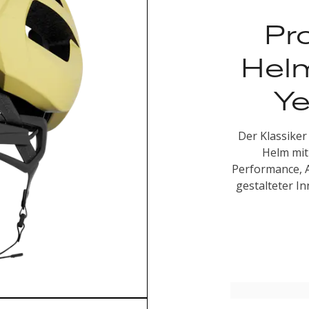
Pr
Helm
Ye
Der Klassike
Helm mit
Performance, A
gestalteter I