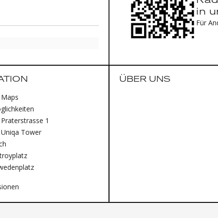
Rad
in 
Für An
ATION
ÜBER UNS
 Maps
lichkeiten
Praterstrasse 1
 Uniqa Tower
ich
royplatz
wedenplatz
sionen