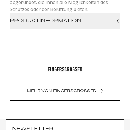
abgerundet, die Ihnen alle Möglichkeiten des
Schutzes oder der Belüftung bieten.
PRODUKTINFORMATION
atmungsaktiv
thermoregulierend
winddicht
wasserabweisend
vollständig gefärbt
4-Wege-Stretch
italienischer Stoff
Hergestellt in: Litauen
Stoffherkunft: Italien
MEHR VON
FINGERSCROSSED
Hauptmaterial: 85 % Nylon / 15 % Elasthan
Materialeinsatz: 62 % Polyamid / 38 %
Elasthan
NEWSLETTER