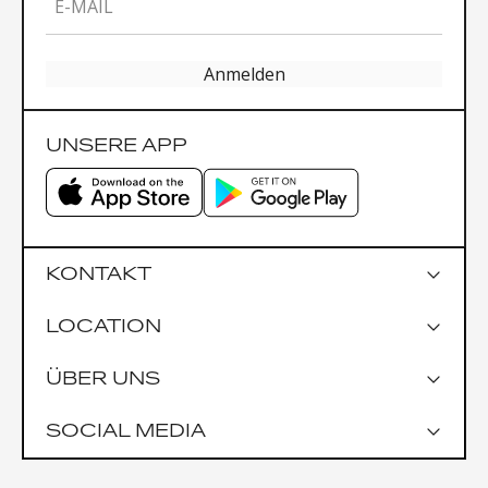
E-MAIL
Anmelden
UNSERE APP
KONTAKT
LOCATION
Google Maps
ÜBER UNS
Parkmöglichkeiten
Garage Praterstrasse 1
SOCIAL MEDIA
Garage Uniqa Tower
Öffentlich