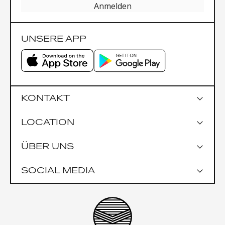
Anmelden
UNSERE APP
KONTAKT
LOCATION
Google Maps
ÜBER UNS
Parkmöglichkeiten
Garage Praterstrasse 1
SOCIAL MEDIA
Garage Uniqa Tower
Öffentlich
U1 Nestroyplatz
U4 Schwedenplatz