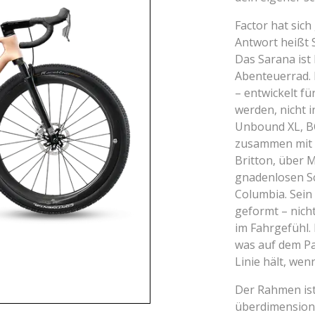
Factor hat sich
Antwort heißt 
Das Sarana ist
Abenteuerrad. E
– entwickelt f
werden, nicht 
Unbound XL, BC
zusammen mit 
Britton, über 
gnadenlosen Sc
Columbia. Sein
geformt – nich
im Fahrgefühl. 
was auf dem Pap
Linie hält, wen
Der Rahmen ist
überdimensioni