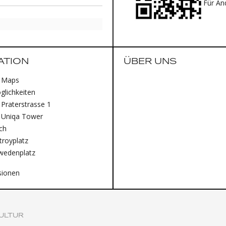
Finish: D
Für An
Blue oder
Größen: 49
Disziplin:
ATION
ÜBER UNS
 Maps
lichkeiten
Praterstrasse 1
 Uniqa Tower
ich
royplatz
wedenplatz
sionen
ULTUR