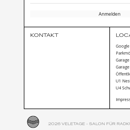
Anmelden
KONTAKT
LOC
Google
Parkmög
Garage 
Garage
Öffentl
U1 Nest
U4 Sch
Impres
2026 VELETAGE - SALON FÜR RADK