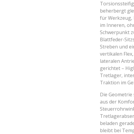
Torsionssteifi
beherbergt glei
für Werkzeug, E
im Inneren, oh
Schwerpunkt zu
Blattfeder-Sit
Streben und ei
vertikalen Flex
lateralen Antri
gerichtet – Hi
Tretlager, int
Traktion im Ge
Die Geometrie 
aus der Komfor
Steuerrohrwin
Tretlagerabsen
beladen gerade
bleibt bei Temp