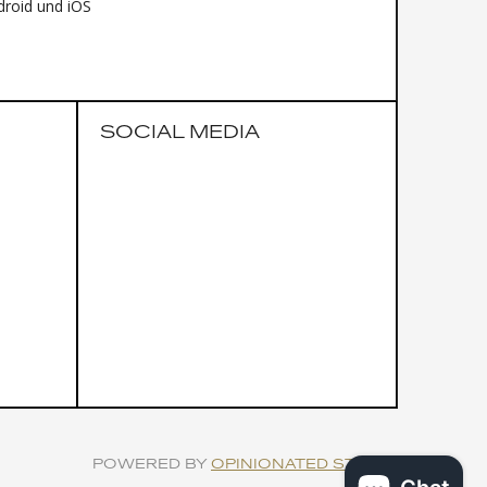
ual-Texture Matte/Gloss – Metallic
droid und iOS
 Gold
 / 52 / 54 / 56 / 58
 Ultra-Endurance, Gravel
SOCIAL MEDIA
POWERED BY
OPINIONATED STUDIO