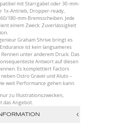
patibel mit Starrgabel oder 30-mm-
r 1x-Antrieb, Dropper-ready,
 160/180-mm-Bremsscheiben. Jede
ient einem Zweck: Zuverlässigkeit
ion.
genieur Graham Shrive bringt es
 Endurance ist kein langsameres
t Rennen unter anderem Druck. Das
 konsequenteste Antwort auf diesen
kennen. Es komplettiert Factors
e neben Ostro Gravel und Aluto –
 wie weit Performance gehen kann.
nur zu Illustrationszwecken,
ht das Angebot.
NFORMATION
: Ultra-Distanz Gravel Race
Full Carbon Monocoque,