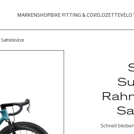
MARKEN
SHOP
BIKE FITTING & CO
VELOZETTE
VELO 
Sattelstütze
Su
Rahm
Sa
Schnell bleibe