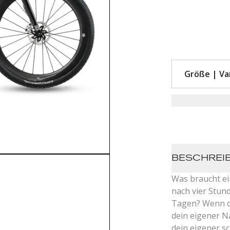
BESCHREI
Was braucht ei
nach vier Stun
Tagen? Wenn du
dein eigener N
dein eigener s