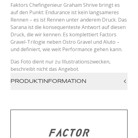
Faktors Chefingenieur Graham Shrive bringt es
auf den Punkt: Endurance ist kein langsameres
Rennen – es ist Rennen unter anderem Druck. Das
Sarana ist die konsequenteste Antwort auf diesen
Druck, die wir kennen. Es komplettiert Factors
Gravel-Trilogie neben Ostro Gravel und Aluto –
und definiert, wie weit Performance gehen kann.
Das Foto dient nur zu Illustrationszwecken,
beschreibt nicht das Angebot.
PRODUKTINFORMATION
Kategorie: Ultra-Distanz Gravel Race
Rahmen: Full Carbon Monocoque,
gerichtetes Layup
Unterrohr: Aerodynamisches Staufach mit
integrierter AirTag-Aufnahme
Sitzstreben: Blattfeder-Design für