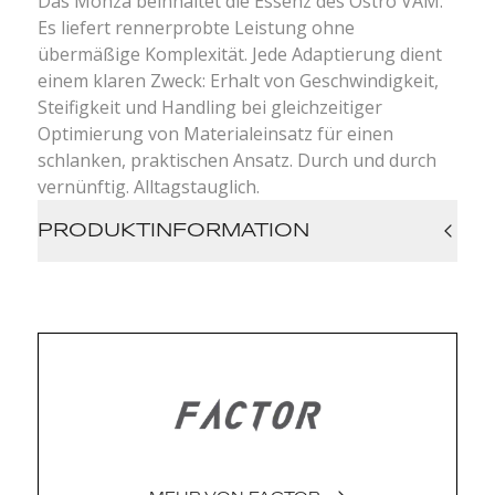
Das Monza beinhaltet die Essenz des Ostro VAM.
Es liefert rennerprobte Leistung ohne
übermäßige Komplexität. Jede Adaptierung dient
einem klaren Zweck: Erhalt von Geschwindigkeit,
Steifigkeit und Handling bei gleichzeitiger
Optimierung von Materialeinsatz für einen
schlanken, praktischen Ansatz. Durch und durch
vernünftig. Alltagstauglich.
PRODUKTINFORMATION
Rahmen: Flat-mount Carbon Rahmen mit
12x142mm Steckachse, UDH-kompatibel,
Interne Kabelführung nur für elektrische
Schaltung, max. Reifenbreite 34mm, max.
Bremsscheibendurchmesser 160mm, max.
Kettenblatt 54/ inkl. Aero-Sattelstütze
Gabel: Monza Wide Stance Disc Fork (flat
mount) für 12x100mm Steckachse
Cockpit: Integrierteres Cockpit von Black Inc.