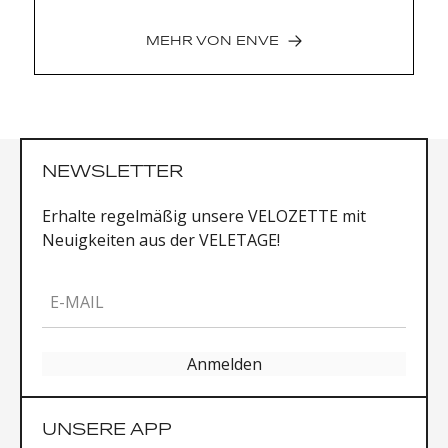
max. Reifenbreite: 35mm (empfohlen: 27mm -
32mm)
MEHR VON
ENVE
Tretlager: T47 intern
In-Route Aero Vorbau und Lenker
Komponenten:
Force, Red und Dura-Ace Gruppen inkl.
NEWSLETTER
Powermeter
Kassetten SRAM: 10 - 36, Shimano: 11 - 34
Erhalte regelmäßig unsere VELOZETTE mit
Kettenblatt: SRAM: 48|35: Shimano: 50|36
Neuigkeiten aus der VELETAGE!
Bremsscheiben: 160mm
Laufräder: ENVE Foundation 45 od. 65 bzw
E-MAIL
ENVE SES 2.3, 3.4, 4.5, 6.7 (nach Wahl)
Reifen: ENVE SES 27, 29 oder 31 (nach Wahl)
Sattel: ENVE Boost SLR mit Titan
Anmelden
(Foundation) oder Carbon (SES) Schienen
Standardgrößen:
UNSERE APP