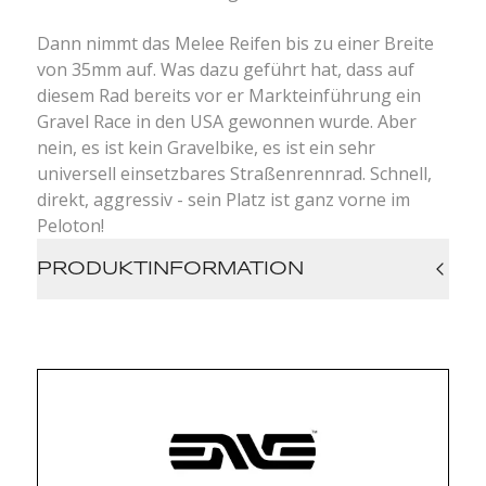
Dann nimmt das Melee Reifen bis zu einer Breite
von 35mm auf. Was dazu geführt hat, dass auf
diesem Rad bereits vor er Markteinführung ein
Gravel Race in den USA gewonnen wurde. Aber
nein, es ist kein Gravelbike, es ist ein sehr
universell einsetzbares Straßenrennrad. Schnell,
direkt, aggressiv - sein Platz ist ganz vorne im
Peloton!
PRODUKTINFORMATION
Rahmen: Real-World Fast M.O.D Carbon
Rahmen für Flat Mount Disc, Steckachse 142
x 12mm Gabel M.O.D Carbon Gabel für Flat
Mount Disc, Steckachse 100 x 12mm
Größen: 47, 50, 52, 54, 56, 58
Gewicht 850g (in 56)
Montage von Schutzblechen Möglich