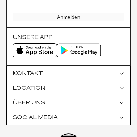
Anmelden
UNSERE APP
KONTAKT
LOCATION
Google Maps
ÜBER UNS
Parkmöglichkeiten
Garage Praterstrasse 1
SOCIAL MEDIA
Garage Uniqa Tower
Öffentlich