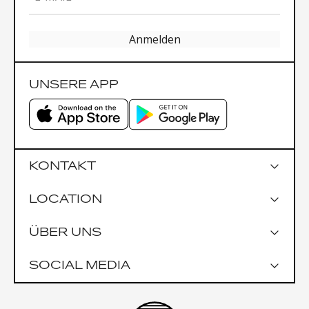
Anmelden
UNSERE APP
KONTAKT
LOCATION
Google Maps
ÜBER UNS
Parkmöglichkeiten
Garage Praterstrasse 1
SOCIAL MEDIA
Garage Uniqa Tower
Öffentlich