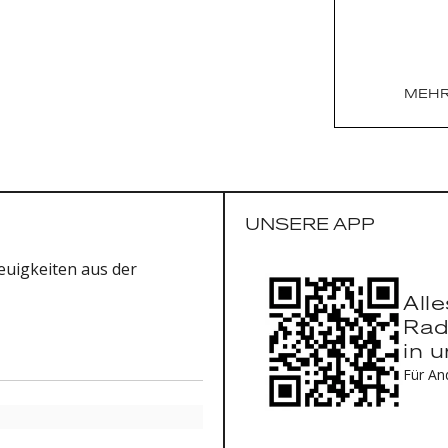
MEHR
UNSERE APP
uigkeiten aus der
All
Rad
in 
Für An