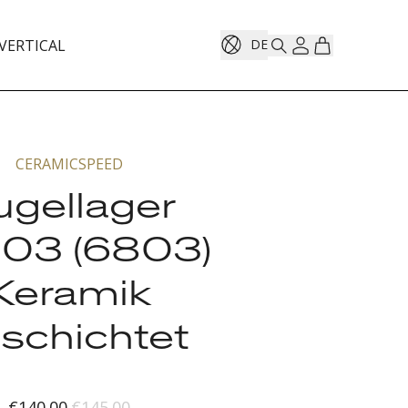
VERTICAL
DE
CERAMICSPEED
ugellager
03 (6803)
Keramik
schichtet
€140.00
€145.00