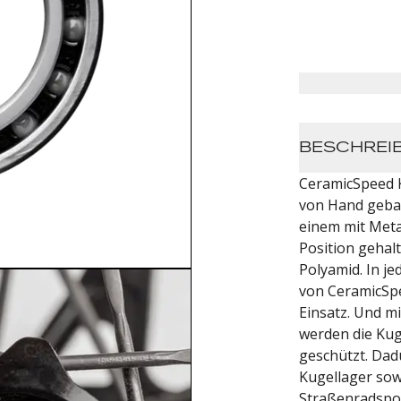
BESCHREI
CeramicSpeed 
von Hand gebau
einem mit Metal
Position gehal
Polyamid. In j
von CeramicSpe
Einsatz. Und m
werden die Ku
geschützt. Dad
Kugellager sow
Straßenradspor