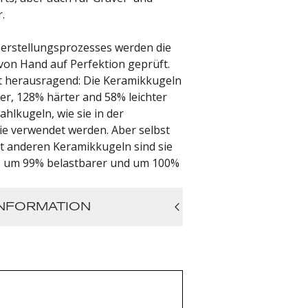
.
erstellungsprozesses werden die
 von Hand auf Perfektion geprüft.
st herausragend: Die Keramikkugeln
er, 128% härter and 58% leichter
ahlkugeln, wie sie in der
ie verwendet werden. Aber selbst
it anderen Keramikkugeln sind sie
, um 99% belastbarer und um 100%
NFORMATION
n: 17mm x 26mm x 5mm (Innen x
reite)
Warranty
n wir im Upgrade von Carbon-Ti
 vorne, 3x hinten)