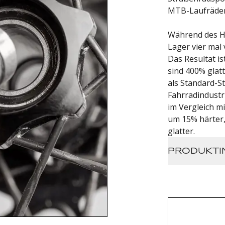
MTB-Laufräder
Während des H
Lager vier mal
Das Resultat i
sind 400% glatt
als Standard-St
Fahrradindustr
im Vergleich m
um 15% härter
glatter.
PRODUKTI
Dimensio
Außen x B
Lifetime 
verwende
Naben (2x