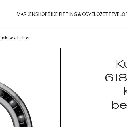
MARKEN
SHOP
BIKE FITTING & CO
VELOZETTE
VELO 
amik Beschichtet
K
618
be