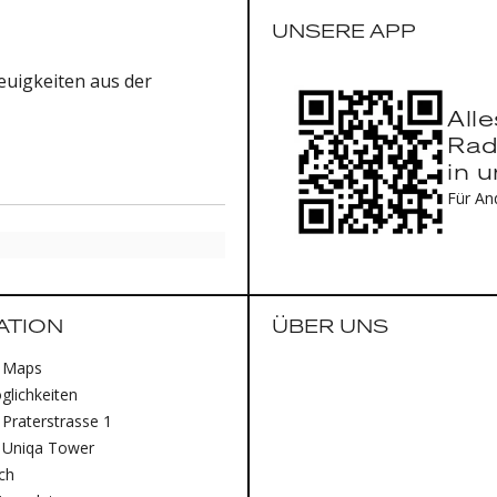
UNSERE APP
uigkeiten aus der
All
Rad
in 
Für An
ATION
ÜBER UNS
 Maps
lichkeiten
Praterstrasse 1
 Uniqa Tower
ich