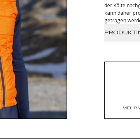
der Kälte nach
kann daher pr
getragen werd
PRODUKTI
50% wool 
Passt un
Einheits
MEHR 