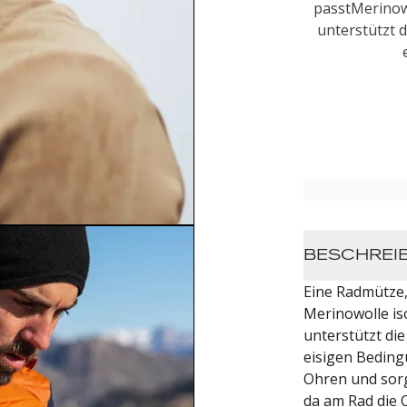
passtMerinowo
unterstützt 
BESCHREI
Eine Radmütze,
Merinowolle iso
unterstützt di
eisigen Beding
Ohren und sorg
da am Rad die 