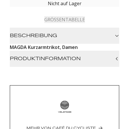
Nicht auf Lager
GRÖSSENTABELLE
BESCHREIBUNG
MAGDA Kurzarmtrikot, Damen
PRODUKTINFORMATION
Three cargo pockets with invisible zip pocket
Additional audax pockets
UPF50+ protection
YKK zip
Flying fish badge
Reflective panel
Weight: 0.16 kg
Made In: Romania
Fabric: Italian
MEHR VON
CAFÉ DU CYCLISTE