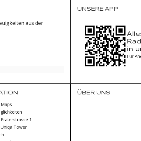
UNSERE APP
uigkeiten aus der
All
Rad
in 
Für An
ATION
ÜBER UNS
 Maps
lichkeiten
Praterstrasse 1
 Uniqa Tower
ich