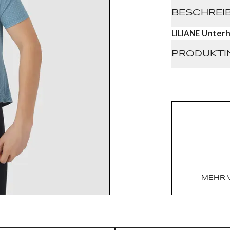
BESCHREI
LILIANE Unter
PRODUKTI
Superligh
80g/m2 fa
Tonal br
Weight: 0
Made In: 
Fabric: Ita
MEHR 