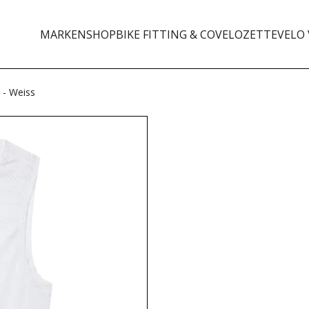
MARKEN
SHOP
BIKE FITTING & CO
VELOZETTE
VELO 
 - Weiss