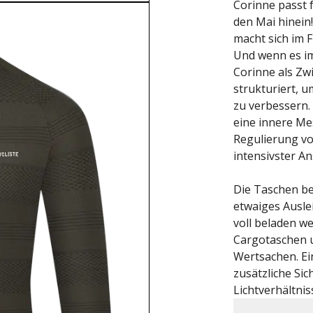
Corinne passt 
den Mai hinein
macht sich im 
Und wenn es im 
Corinne als Zwi
strukturiert, 
zu verbessern. 
eine innere Mes
Regulierung vo
intensivster An
Die Taschen bes
etwaiges Ausle
voll beladen w
Cargotaschen u
Wertsachen. Ein
zusätzliche Sic
Lichtverhältnis