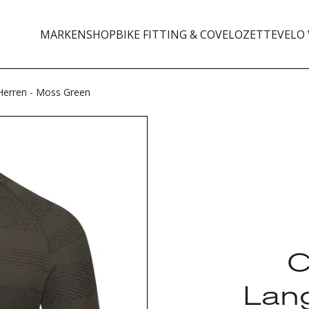
MARKEN
SHOP
BIKE FITTING & CO
VELOZETTE
VELO 
Herren - Moss Green
C
Lang