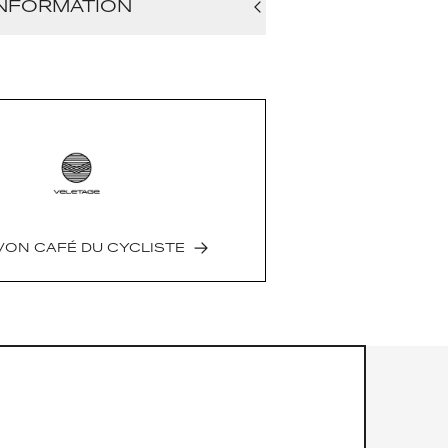
NFORMATION
ose | 78% Polyester | 4% Elastan
satz am Rücken
gotaschen
hlusstasche
atmungsaktiv
rendes Element
Europe
VON
CAFÉ DU CYCLISTE