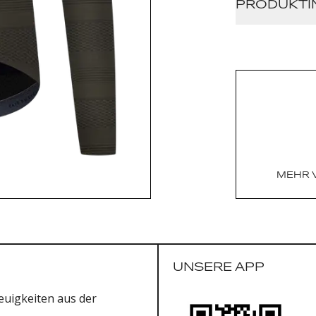
PRODUKTI
18 % Visk
Mesh-Ein
Drei Car
Reißversc
Äußerst 
Reflektie
Race Fit
Made in 
MEHR 
UNSERE APP
uigkeiten aus der