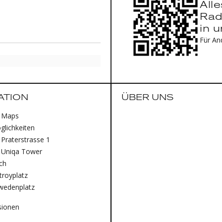
All
Rad
in 
Für An
ATION
ÜBER UNS
 Maps
lichkeiten
Praterstrasse 1
 Uniqa Tower
ich
royplatz
wedenplatz
sionen