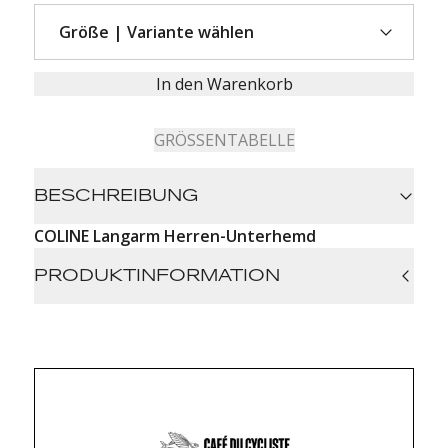
In den Warenkorb
GRÖSSENTABELLE
BESCHREIBUNG
COLINE Langarm Herren-Unterhemd
PRODUKTINFORMATION
96% polyester (recycled) | 6% elastane
textured construction
superior temperature control
brushed interior
race fit
care: Machine Wash 30 / Do Not Tumble Dry