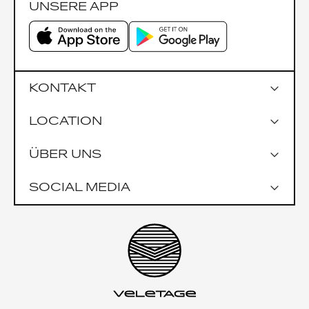
UNSERE APP
KONTAKT
LOCATION
Google Maps
ÜBER UNS
Parkmöglichkeiten
Garage Praterstrasse 1
SOCIAL MEDIA
Garage Uniqa Tower
Öffentlich
U1 Nestroyplatz
U4 Schwedenplatz
Impressionen