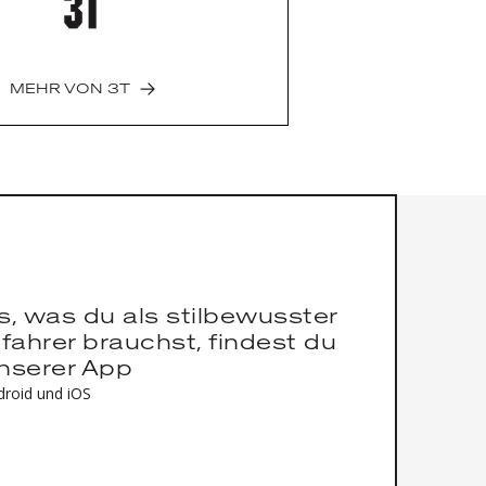
 Fango Integrale mit kompakter
ne
enbreite: 700C - 45mm, 650B -
MEHR VON
3T
z: 3T Minimax IS42/28.6 + IS 47/38
en: 100x12 vorne, 142x12 hinten
eroghiaia Integrale LTD
ore (48: 70mm | 51: 80mm |
 56: 100mm | 58: 110mm | 61:
AM Rival XPLR AXS 1x13 mit 40er
tt, Kassette: 10-46Z
himano GRX Di2 2x12 mit
es, was du als stilbewusster
tt: 30Z|46Z, Kassette: 11-36Z
fahrer brauchst, findest du
eiben: 160mm
unserer App
: Fulcrum Rapid RED 900 700c oder
droid und iOS
acing 600 700c bzw. 3T Discus
0C)
ufräder: 3T Discus 40|30 (40 tief,