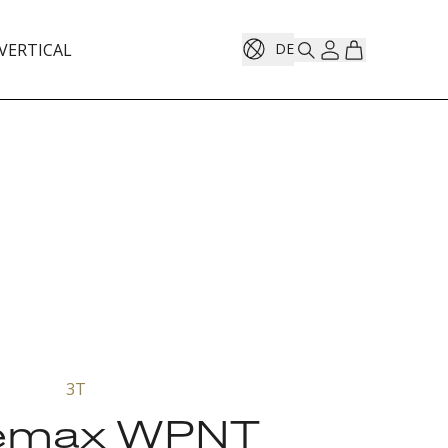
VERTICAL
DE
3T
emax WPNT