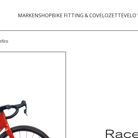
MARKEN
SHOP
BIKE FITTING & CO
VELOZETTE
VELO 
firo
Rac