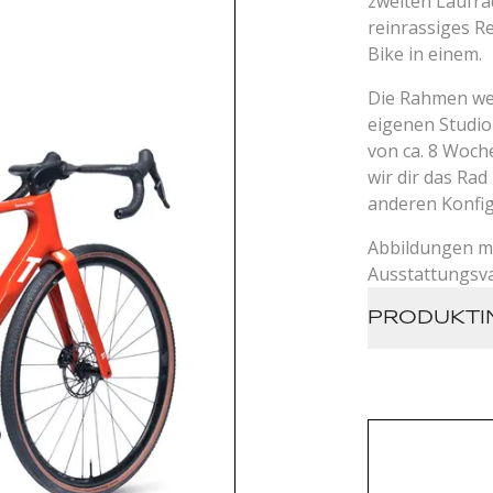
zweiten Laufra
reinrassiges R
Bike in einem.
Die Rahmen wer
eigenen Studio 
von ca. 8 Woch
wir dir das Rad
anderen Konfi
Abbildungen m
Ausstattungsva
PRODUKTI
Rahmen: 
unidirekt
hochmodu
Blend Lay
Schutzbl