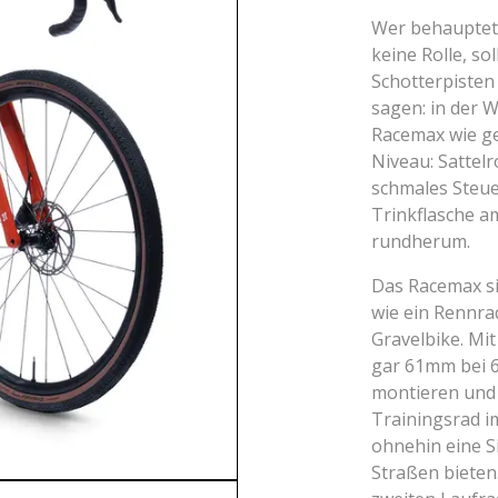
Wer behauptet,
keine Rolle, so
Schotterpisten
sagen: in der W
Racemax wie g
Niveau: Sattelr
schmales Steu
Trinkflasche a
rundherum.
Das Racemax si
wie ein Rennrad
Gravelbike. Mit
gar 61mm bei 6
montieren und
Trainingsrad i
ohnehin eine S
Straßen bieten