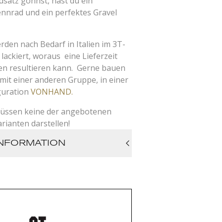
dsatz gönnst, hast du ein
ennrad und ein perfektes Gravel
den nach Bedarf in Italien im 3T-
lackiert, woraus eine Lieferzeit
en resultieren kann. Gerne bauen
 mit einer anderen Gruppe, in einer
guration
VONHAND.
üssen keine der angebotenen
rianten darstellen!
NFORMATION
RaceMax Integrale aus
ionalem, pre-preg Carbon,
lares/hochfestes Performance
up, UDH, mit
echbohrungen