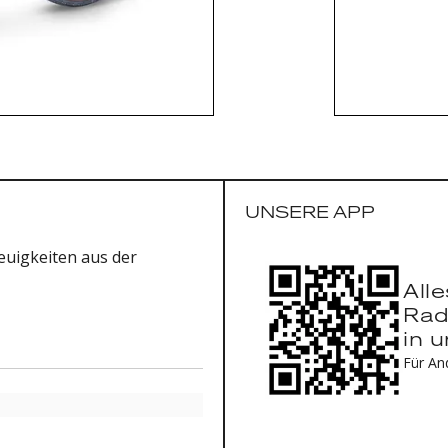
Gabel: 3T
Gabelkro
max. Reif
61mm
Steuersat
Steckachs
Lenker: A
Vorbau: M
54:90mm |
UNSERE APP
120mm)
Gruppe SR
uigkeiten aus der
Kettenbla
Gruppe S
All
Kettenbla
Rad
Bremssch
in 
Laufräder
Für An
Fulcrum R
40|30 (70
Carbon-La