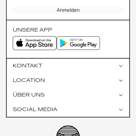
Anmelden
UNSERE APP
KONTAKT
LOCATION
Google Maps
ÜBER UNS
Parkmöglichkeiten
Garage Praterstrasse 1
SOCIAL MEDIA
Garage Uniqa Tower
Öffentlich
U1 Nestroyplatz