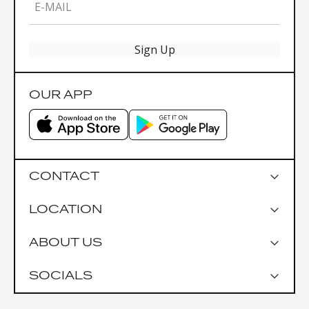
E-MAIL
Sign Up
OUR APP
CONTACT
LOCATION
Google Maps
ABOUT US
Parkmöglichkeiten
Garage Praterstrasse 1
SOCIALS
Garage Uniqa Tower
Öffentlich