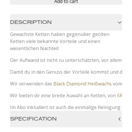
Add to cart
DESCRIPTION
Gewachste Ketten haben gegenüber geölten
Ketten viele bekannte Vorteile und einen
wesentlichen Nachteil:
Der Aufwand ist nicht zu unterschätzten, vor allem das
Damit du in den Genuss der Vorteile kommst und die Nac
Wir verwenden das
Black Diamond Heißwachs
vom finni
Wir bieten dir eine breite Auwahl an Ketten, von
SRAM
Im Abo inkludiert ist auch die einmalige Reinigung de
SPECIFICATION
Hot waxing with Black Diamond from Rex.