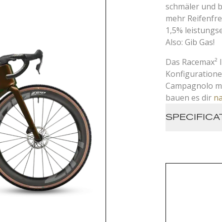
schmäler und b
mehr Reifenfre
1,5% leistungse
Also: Gib Gas!
Das Racemax² It
Konfiguration
Campagnolo mit
bauen es dir
n
SPECIFICA
Frame: Ra
Carbon (3
filament 
Moulding)
with fidlo
for elect
Fork: 3T 
compact 