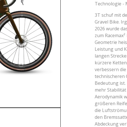
Technologie - M
3T schuf mit d
Gravel Bike. Ir
2026 wurde das
zum Racemax² I
Geometrie heis
Leistung und 
langen Strecken
kürzere Kette
verbessern die 
technischeren 
Bedeutung ist. 
mehr Stabilität
Aerodynamik w
größeren Reife
die Luftströmu
den Bremssatte
Abdeckung ver