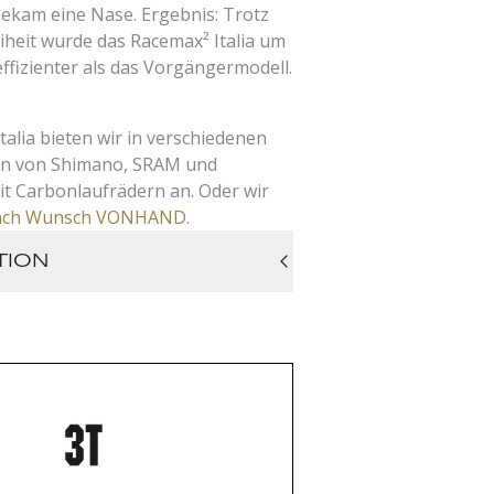
ekam eine Nase. Ergebnis: Trotz
iheit wurde das Racemax² Italia um
ffizienter als das Vorgängermodell.
alia bieten wir in verschiedenen
en von Shimano, SRAM und
 Carbonlaufrädern an. Oder wir
ach Wunsch VONHAND.
TION
ceMax Italia Integrale made of Jazz
T in-house production with
winding RTM (Resin Transfer
 technology), UDH, with storage
ck closure in the down tube, only
ronic switching groups
Fango Racemax2 Integrals with
fork crown