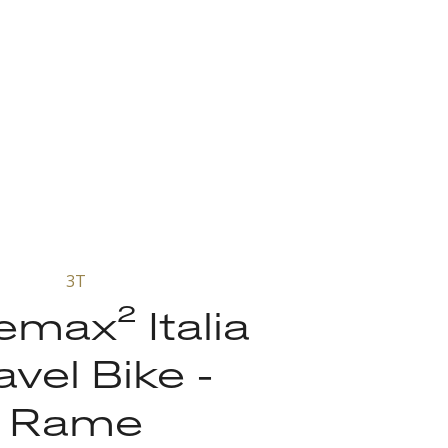
3T
max² Italia
avel Bike -
Rame