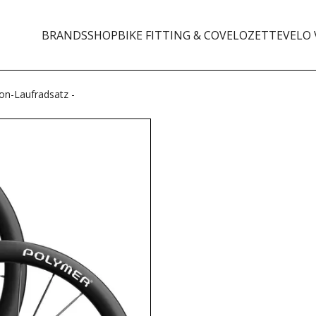
BRANDS
SHOP
BIKE FITTING & CO
VELOZETTE
VELO 
n-Laufradsatz -