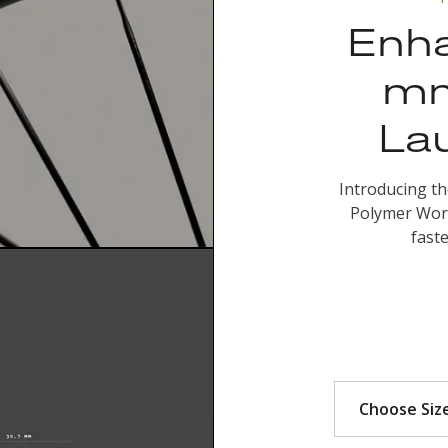
Enh
mm
Lau
Introducing t
Polymer Work
fast