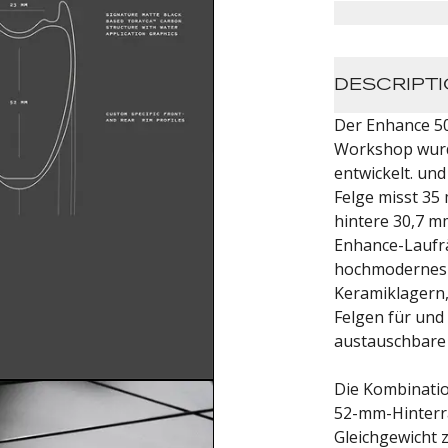
DESCRIPT
Der Enhance 5
Workshop wurde
entwickelt. un
Felge misst 35
hintere 30,7 m
Enhance-Laufrä
hochmodernes 
Keramiklagern,
Felgen für und
austauschbare
Die Kombinati
52-mm-Hinterra
Gleichgewicht