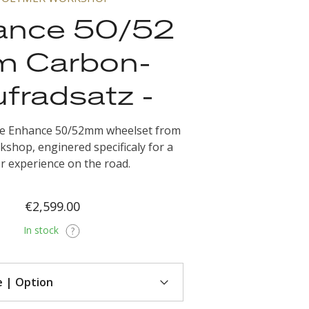
ance 50/52
 Carbon-
fradsatz -
he Enhance 50/52mm wheelset from
shop, enginered specificaly for a
er experience on the road.
€2,599.00
In stock