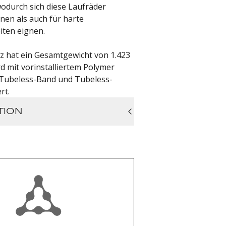
 wodurch sich diese Laufräder
nen als auch für harte
iten eignen.
z hat ein Gesamtgewicht von 1.423
 mit vorinstalliertem Polymer
ubeless-Band und Tubeless-
rt.
TION
ed: Front - Yes / Rear - Yes
: Front - 466 g / Rear - 421 g
ght: Front - 668 g / Rear - 755 g
elset Weight: Front - 1452 g
ody / Rear - 1452 g w/SRAM Body
Rim Width: Front - 35 mm / Rear -
im Width: Front - 23 mm / Rear - 23