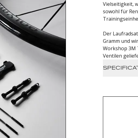
Vielseitigkeit,
sowohl für Ren
Trainingseinhe
Der Laufradsat
Gramm und wird
Workshop 3M T
Ventilen geliefe
SPECIFICA
UCI Approv
Rim weight
Wheel Wei
Total Whe
w/SRAM B
External 
30,7 mm
Internal R