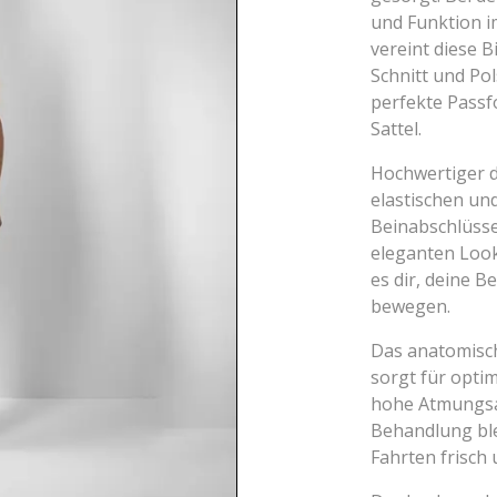
und Funktion 
vereint diese B
Schnitt und Pol
perfekte Passf
Sattel.
Hochwertiger d
elastischen un
Beinabschlüsse
eleganten Look
es dir, deine 
bewegen.
Das anatomisch
sorgt für optim
hohe Atmungsak
Behandlung ble
Fahrten frisch 