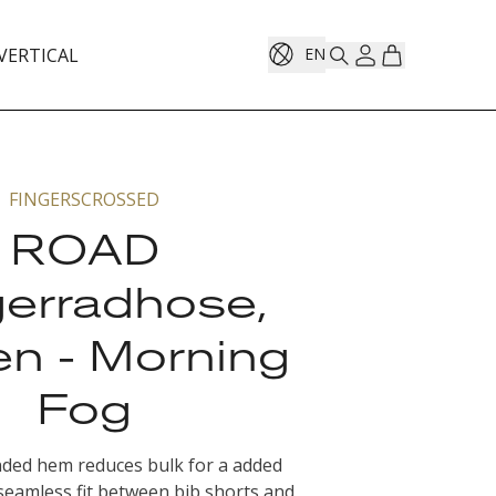
VERTICAL
EN
FINGERSCROSSED
ROAD
gerradhose,
en - Morning
Fog
nded hem reduces bulk for a added
seamless fit between bib shorts and