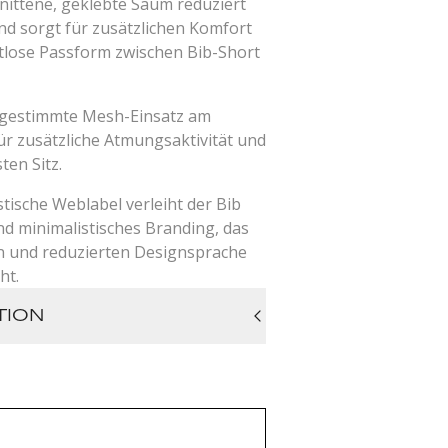
ittene, geklebte Saum reduziert
d sorgt für zusätzlichen Komfort
tlose Passform zwischen Bib-Short
bgestimmte Mesh-Einsatz am
ür zusätzliche Atmungsaktivität und
ten Sitz.
tische Weblabel verleiht der Bib
nd minimalistisches Branding, das
en und reduzierten Designsprache
ht.
TION
ion
ng
d