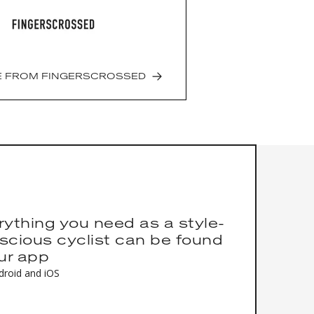
retch
bric
ic: 80% Polyamide / 20% Elastane
6% Recycled Polyester / 14% Elastane
E FROM
FINGERSCROSSED
rything you need as a style-
scious cyclist can be found
our app
droid and iOS