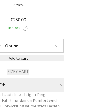
jersey.
€230.00
In stock
Add to cart
SIZE CHART
ION
ich auf die wichtigen Dinge
 Fahrt, für deinen Komfort wird
er Entwicklung wurde stets Design