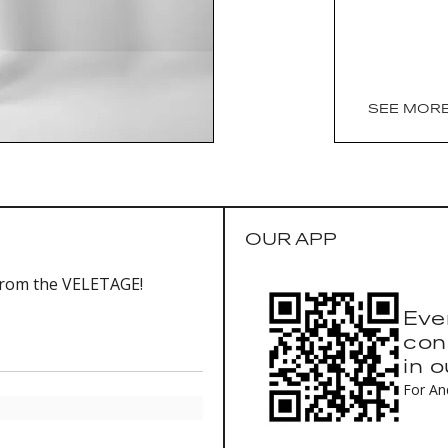
4-Way-St
Italian Fa
Main fabr
Insert: 8
SEE MOR
OUR APP
from the VELETAGE!
Eve
con
in 
For An