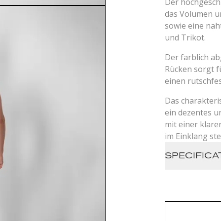
Der hochgeschn
das Volumen un
sowie eine nah
und Trikot.
Der farblich a
Rücken sorgt f
einen rutschfes
Das charakteris
ein dezentes u
mit einer klar
im Einklang ste
SPECIFICA
Compress
Durable
Fast Dryi
Fully Dye