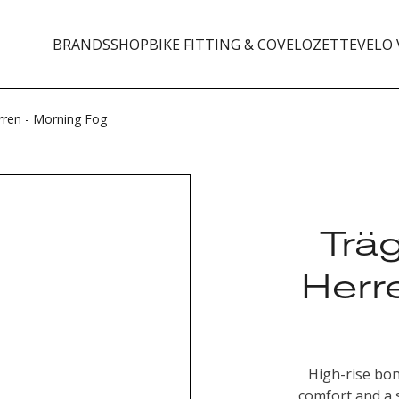
BRANDS
SHOP
BIKE FITTING & CO
VELOZETTE
VELO 
ren - Morning Fog
Trä
Herr
High-rise bo
comfort and a 