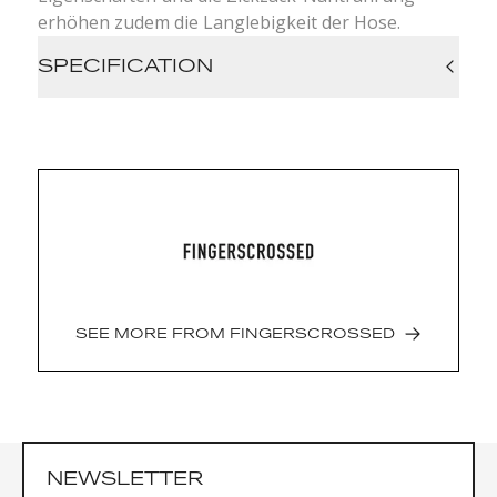
erhöhen zudem die Langlebigkeit der Hose.
SPECIFICATION
Fast Drying
Breathable
Fully Dyed
Moisture Wicking
4-Way-Stretch
Main material: 79% Nylon / 21% Elastane
Insert: 93% Polyester / 7% Elastane
SEE MORE FROM
FINGERSCROSSED
NEWSLETTER