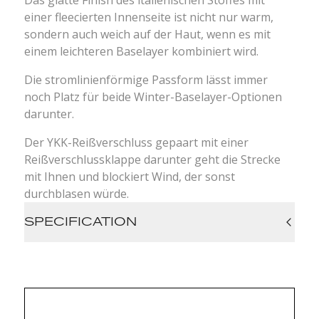
Das glatte Finish des italienischen Stoffes mit
einer fleecierten Innenseite ist nicht nur warm,
sondern auch weich auf der Haut, wenn es mit
einem leichteren Baselayer kombiniert wird.
Die stromlinienförmige Passform lässt immer
noch Platz für beide Winter-Baselayer-Optionen
darunter.
Der YKK-Reißverschluss gepaart mit einer
Reißverschlussklappe darunter geht die Strecke
mit Ihnen und blockiert Wind, der sonst
durchblasen würde.
SPECIFICATION
Fast Drying
Breathable
Fully Dyed
4-Way-Stretch