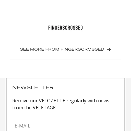
Windproof
Breathable upper
Padded palm
Touch-screen compatibility
Composition: Main fabric: 92% Polyester, 8%
Elastane / Hand palm and Reinforcements:
60% Polyamide, 40% Polyurethane / External
SEE MORE FROM
FINGERSCROSSED
fabric: 100% Polyester
NEWSLETTER
Receive our VELOZETTE regularly with news
from the VELETAGE!
E-MAIL