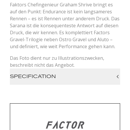
Faktors Chefingenieur Graham Shrive bringt es
auf den Punkt: Endurance ist kein langsameres
Rennen – es ist Rennen unter anderem Druck. Das
Sarana ist die konsequenteste Antwort auf diesen
Druck, die wir kennen. Es komplettiert Factors
Gravel-Trilogie neben Ostro Gravel und Aluto –
und definiert, wie weit Performance gehen kann.
Das Foto dient nur zu Illustrationszwecken,
beschreibt nicht das Angebot.
SPECIFICATION
Category: Ultra-Distance Gravel Race
Frame: Full carbon monocoque, directional
layup
Downtube: Aerodynamic storage
compartment with integrated AirTag mount
Seatstays: Leaf spring design for controlled