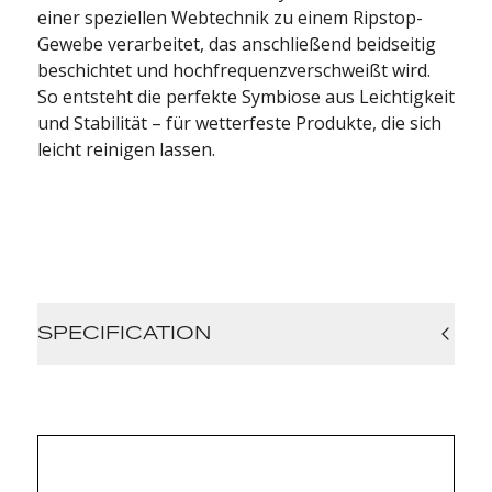
einer speziellen Webtechnik zu einem Ripstop-
Gewebe verarbeitet, das anschließend beidseitig
beschichtet und hochfrequenzverschweißt wird.
So entsteht die perfekte Symbiose aus Leichtigkeit
und Stabilität – für wetterfeste Produkte, die sich
leicht reinigen lassen.
SPECIFICATION
Compatibility: TOP TUBE BAG / 03 fits all
bicycles that have a top tube and can be
mounted behind the head tube or in front of
the seatpost (or both if you use two of
them). The bag can optionally also be