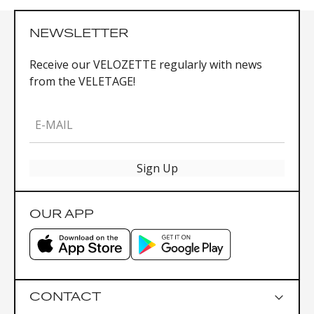
Size: 18 x 5 x 9 cm (L x W x D)
Weight: 64 g
NEWSLETTER
Scope of delivery: Bag / NANO UNIVERSAL
MOUNT / Frame protection film / Instruction
Receive our VELOZETTE regularly with news
booklet
from the VELETAGE!
E-MAIL
Sign Up
OUR APP
CONTACT