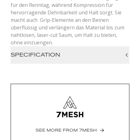
für den Renntag, während Kompression für
hervorragende Dehnbarkeit und Halt sorgt. Sie
macht auch Grip-Elemente an den Beinen
überflüssig und verlängern das Material bis zum
nahtlosen, laser-cut Saum, um Halt zu bieten,
ohne einzuengen.
SPECIFICATION
Men's Performance Force chamois with front
cut out for breathability
Clean Finish Construction
Single seam, open mesh bib strap
construction
Clean cut hem with silicon gripper
Reflective logo
Two large leg pockets
Oeko-Tex® Standard 100 certified fabric
SEE MORE FROM
7MESH
Recycled chamois fabric