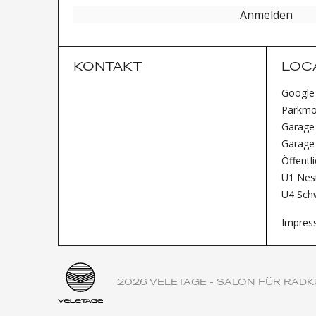
Anmelden
KONTAKT
LOC
Google
Parkmög
Garage 
Garage
Öffentl
U1 Nest
U4 Sch
Impres
2026 VELETAGE - SALON FÜR RADK