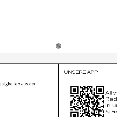
UNSERE APP
uigkeiten aus der
All
Rad
in 
Für An