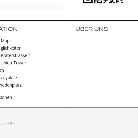
ATION
ÜBER UNS
 Maps
lichkeiten
Praterstrasse 1
 Uniqa Tower
ich
royplatz
wedenplatz
sionen
ULTUR