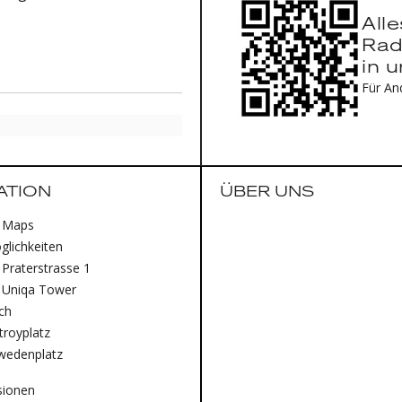
All
Rad
in 
Für An
ATION
ÜBER UNS
 Maps
lichkeiten
Praterstrasse 1
 Uniqa Tower
ich
royplatz
wedenplatz
sionen