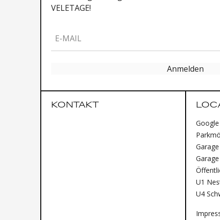
VELETAGE!
E-MAIL
Anmelden
KONTAKT
LOC
Google
Parkmög
Garage 
Garage
Öffentl
U1 Nest
U4 Sch
Impres