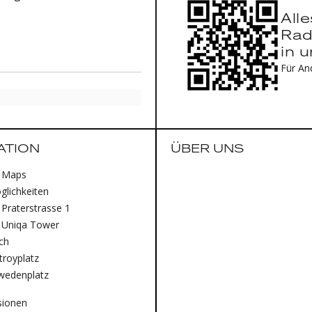
All
Rad
in 
Für An
ATION
ÜBER UNS
 Maps
lichkeiten
Praterstrasse 1
 Uniqa Tower
ich
royplatz
wedenplatz
sionen