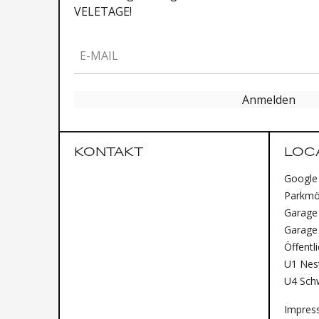
VELETAGE!
E-MAIL
Anmelden
KONTAKT
LOC
Google
Parkmög
Garage 
Garage
Öffentl
U1 Nest
U4 Sch
Impres