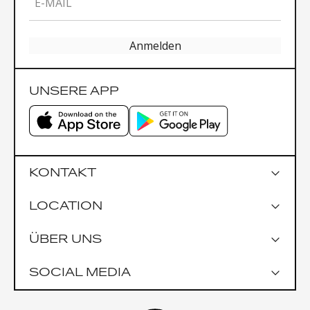
E-MAIL
Anmelden
UNSERE APP
KONTAKT
LOCATION
Google Maps
ÜBER UNS
Parkmöglichkeiten
Garage Praterstrasse 1
SOCIAL MEDIA
Garage Uniqa Tower
Öffentlich