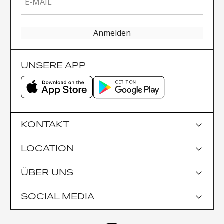
E-MAIL
Anmelden
UNSERE APP
KONTAKT
LOCATION
Google Maps
ÜBER UNS
Parkmöglichkeiten
Garage Praterstrasse 1
SOCIAL MEDIA
Garage Uniqa Tower
Öffentlich