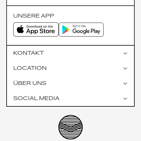
UNSERE APP
KONTAKT
LOCATION
Google Maps
ÜBER UNS
Parkmöglichkeiten
Garage Praterstrasse 1
SOCIAL MEDIA
Garage Uniqa Tower
Öffentlich
U1 Nestroyplatz
U4 Schwedenplatz
Impressionen