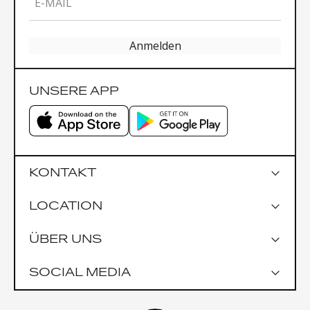
E-MAIL
Anmelden
UNSERE APP
KONTAKT
LOCATION
Google Maps
ÜBER UNS
Parkmöglichkeiten
Garage Praterstrasse 1
SOCIAL MEDIA
Garage Uniqa Tower
Öffentlich